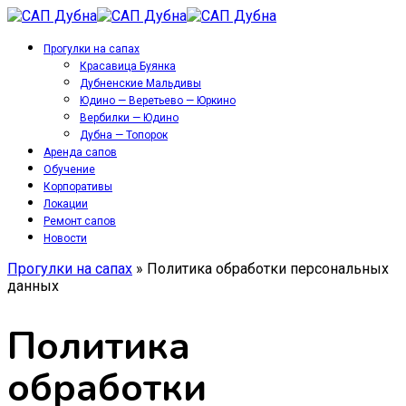
Прогулки на сапах
Красавица Буянка
Дубненские Мальдивы
Юдино — Веретьево — Юркино
Вербилки — Юдино
Дубна — Топорок
Аренда сапов
Обучение
Корпоративы
Локации
Ремонт сапов
Новости
Прогулки на сапах
»
Политика обработки персональных
данных
Политика
обработки